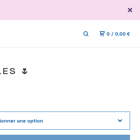
0
/
0,00
€
LES 🌷